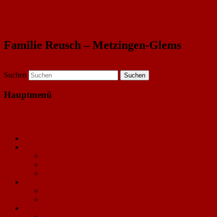
Mostbesen "zur alten Schreiner
Familie Reusch – Metzingen-Glems
Suchen
Hauptmenü
Zum Inhalt wechseln
Zum sekundären Inhalt wechseln
Home
Öffnungszeiten
Besentermine 2026
Hofladen
Wein- oder Destillatverkostung
Speisekarte
Frühjahrs Speisekarte 2026
Frühjahr Kuchenkarte 2026
Hofladen
Weinverkauf