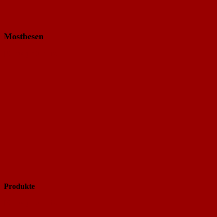
Mostbesen
[Show picture list]
Produkte
[Show picture list]