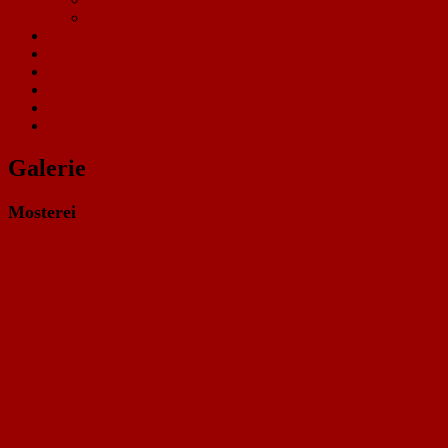
Hausgemachte Nudeln
Schafe im Wengert
Mosterei mit Saftabfüllung
Brennerei seit 2024
Galerie
Anfahrt
Impressum
Galerie
Mosterei
[Show picture list]