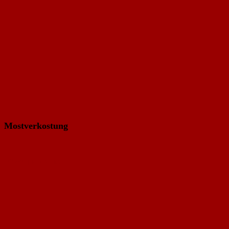
Mostverkostung
[Show picture list]