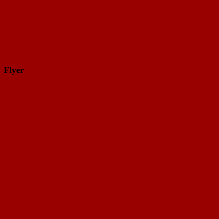
Flyer
[Show picture list]