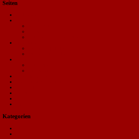
Seiten
Willkommen
Öffnungszeiten
Besentermine 2026
Hofladen
Wein- oder Destillatverkostung
Speisekarte
Frühjahrs Speisekarte 2026
Frühjahr Kuchenkarte 2026
Hofladen
Weinverkauf
Hausgemachte Nudeln
Schafe im Wengert
Mosterei mit Saftabfüllung
Brennerei seit 2024
Galerie
Anfahrt
Impressum
Kategorien
Aktuelles
Allgemein