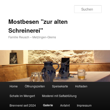
Such
Mostbesen "zur alten
Schreinerei"
Familie Reusch – Metzingen-Glems
Hauptmenü
Home
Öffnungszeiten
Speisekarte
Hofladen
Zum Inhalt wechseln
Zum sekundären Inhalt wechseln
Schafe im Wengert
Mosterei mit Saftabfüllung
Galerie
Brennerei seit 2024
Anfahrt
Impressum